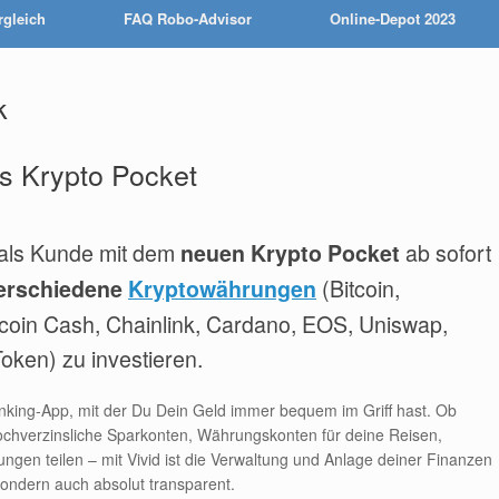
rgleich
FAQ Robo-Advisor
Online-Depot 2023
k
s Krypto Pocket
 als Kunde mit dem
ab sofort
neuen Krypto Pocket
(Bitcoin,
erschiedene
Kryptowährungen
itcoin Cash, Chainlink, Cardano, EOS, Uniswap,
oken) zu investieren.
anking-App, mit der Du Dein Geld immer bequem im Griff hast. Ob
chverzinsliche Sparkonten, Währungskonten für deine Reisen,
gen teilen – mit Vivid ist die Verwaltung und Anlage deiner Finanzen
 sondern auch absolut transparent.