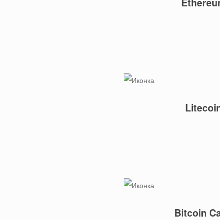
Ethere
Litecoi
Bitcoin C